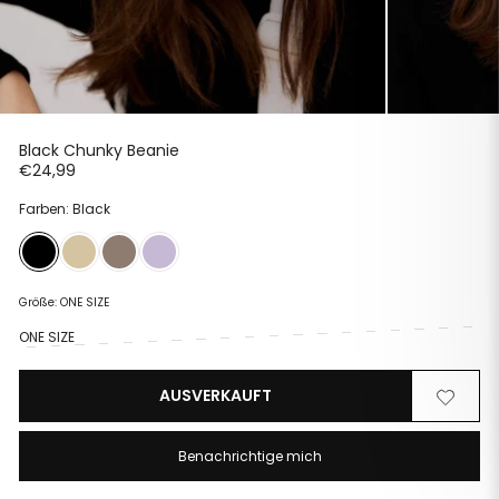
Black Chunky Beanie
Normaler
€24,99
Preis
Farben: Black
Größe:
ONE SIZE
ONE SIZE
AUSVERKAUFT
Von
Zur
der
Wunschli
Wunschliste
hinzufüg
Benachrichtige mich
entfernen