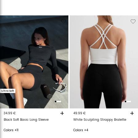
Verwijderen
Toevoegen
Verwijderen
T
van
aan
van
a
verlanglijstje
verlanglijstje
verlanglijstje
v
Ultra Soft
+
+
34.99 €
49.99 €
Black Soft Basic Long Sleeve
White Sculpting Strappy Bralette
Colors +11
Colors +4