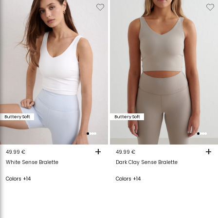
Verwijderen
Toevoegen
Verwijderen
T
van
aan
van
a
verlanglijstje
verlanglijstje
verlanglijstje
v
Buttery Soft
Buttery Soft
+
+
49.99 €
49.99 €
White Sense Bralette
Dark Clay Sense Bralette
Colors +14
Colors +14