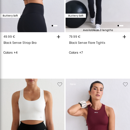
Buttery Soft
Buttery Soft
Available in 3 lengths
+
+
49.99 €
79.99 €
Black Sense Strap Bra
Black Sense Flare Tights
Colors +4
Colors +7
Verwijderen
Toevoegen
Verwijderen
T
New
van
aan
van
a
verlanglijstje
verlanglijstje
verlanglijstje
v