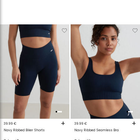
Verwijderen
Toevoegen
Verwijderen
T
van
aan
van
a
verlanglijstje
verlanglijstje
verlanglijstje
v
+
+
39.99 €
39.99 €
Navy Ribbed Biker Shorts
Navy Ribbed Seamless Bra