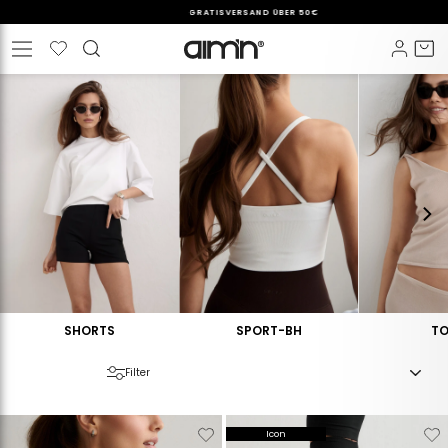
Direkt
KOSTENLOSER GRÖSSENTAUSCH
zum
Pause
Inhalt
Wunschliste
Einlo
E
Seitennavigation
Diashow
SHORTS
SPORT-BH
TO
Filter
Verwijderen
Toevoegen
Verwijderen
T
Icon
van
aan
van
a