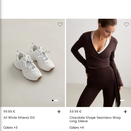
Verwijderen
Toevoegen
Verwijderen
T
van
aan
van
a
verlanglijstje
verlanglijstje
verlanglijstje
v
+
+
119.99 €
59.99 €
All White Athena 100
Chocolate Shape Seamless Wrap
Long Sleeve
Colors +3
Colors +4