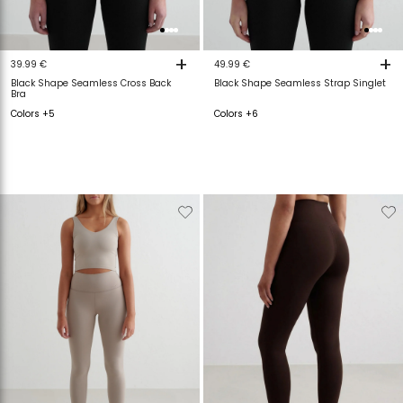
+
+
39.99 €
49.99 €
Black Shape Seamless Cross Back
Black Shape Seamless Strap Singlet
Bra
Colors +5
Colors +6
Verwijderen
Toevoegen
Verwijderen
T
van
aan
van
a
verlanglijstje
verlanglijstje
verlanglijstje
v