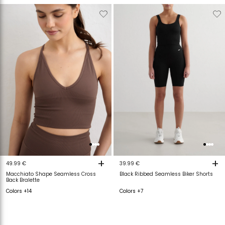
Verwijderen
Toevoegen
Verwijderen
T
van
aan
van
a
verlanglijstje
verlanglijstje
verlanglijstje
v
+
+
49.99 €
39.99 €
Macchiato Shape Seamless Cross
Black Ribbed Seamless Biker Shorts
Back Bralette
Colors +14
Colors +7