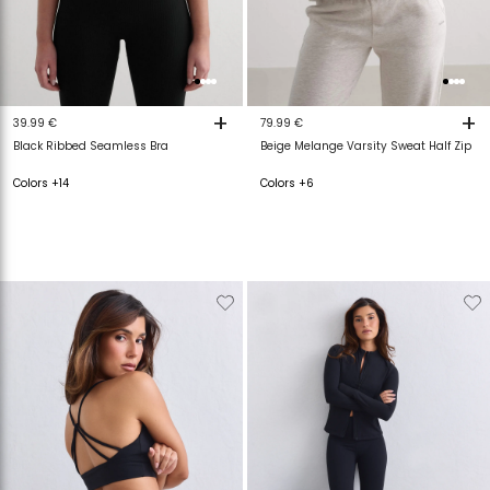
+
+
39.99 €
79.99 €
Black Ribbed Seamless Bra
Beige Melange Varsity Sweat Half Zip
Colors +14
Colors +6
Verwijderen
Toevoegen
Verwijderen
T
van
aan
van
a
verlanglijstje
verlanglijstje
verlanglijstje
v