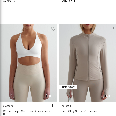
Colors +7
Colors +14
Verwijderen
Toevoegen
Verwijderen
T
van
aan
van
a
verlanglijstje
verlanglijstje
verlanglijstje
v
Buttery Soft
+
+
39.99 €
79.99 €
White Shape Seamless Cross Back
Dark Clay Sense Zip Jacket
Bra