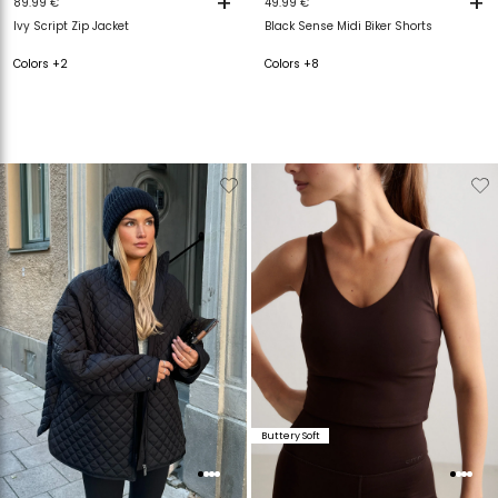
+
+
89.99 €
49.99 €
Ivy Script Zip Jacket
Black Sense Midi Biker Shorts
Colors +2
Colors +8
Verwijderen
Toevoegen
Verwijderen
T
van
aan
van
a
verlanglijstje
verlanglijstje
verlanglijstje
v
Buttery Soft