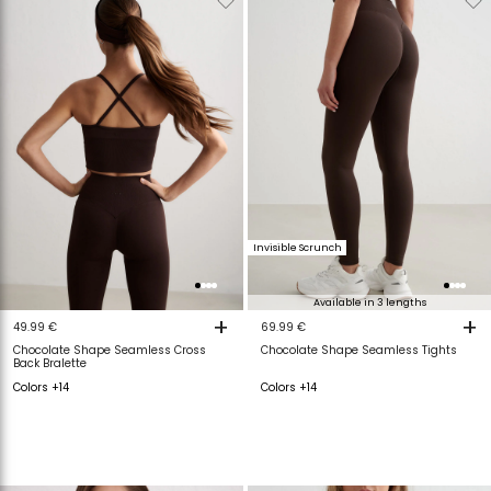
van
aan
van
a
verlanglijstje
verlanglijstje
verlanglijstje
v
Invisible Scrunch
Available in 3 lengths
+
+
49.99 €
69.99 €
Chocolate Shape Seamless Cross
Chocolate Shape Seamless Tights
Back Bralette
Colors +14
Colors +14