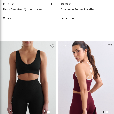
+
+
189.99 €
49.99 €
Black Oversized Quilted Jacket
Chocolate Sense Bralette
Colors +3
Colors +14
Verwijderen
Toevoegen
Verwijderen
T
New
van
aan
van
a
verlanglijstje
verlanglijstje
verlanglijstje
v