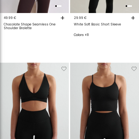
+
+
49.99 €
29.99 €
Chocolate Shape Seamless One
White Soft Basic Short Sleeve
Shoulder Bralette
Colors +11
Verwijderen
Toevoegen
Verwijderen
T
van
aan
van
a
verlanglijstje
verlanglijstje
verlanglijstje
v