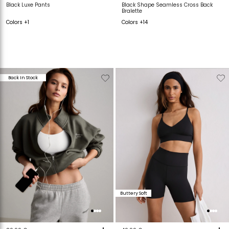
Black Luxe Pants
Black Shape Seamless Cross Back
Bralette
Colors +1
Colors +14
Verwijderen
Toevoegen
Verwijderen
T
Back In Stock
van
aan
van
a
verlanglijstje
verlanglijstje
verlanglijstje
v
Buttery Soft