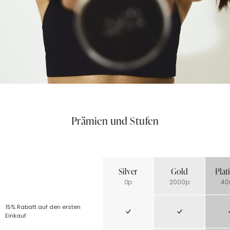
Prämien und Stufen
Silver
Gold
Pla
0p
2000p
40
15% Rabatt auf den ersten
Einkauf