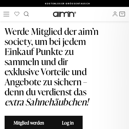
Direkt
KOSTENLOSER GRÖSSENTAUSCH
zum
Pause
Inhalt
Wunschliste
Einlo
E
Seitennavigation
Diashow
Werde Mitglied der aim’n
society, um bei jedem
Einkauf Punkte zu
sammeln und dir
exklusive Vorteile und
Angebote zu sichern –
denn du verdienst das
extra Sahnehäubchen!
Mitglied werden
Log in