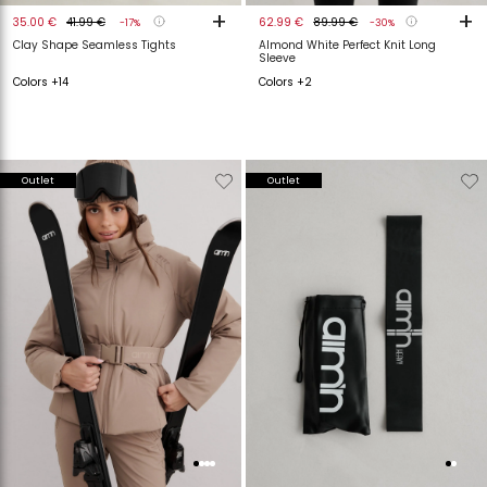
+
+
35.00 €
41.99 €
62.99 €
89.99 €
-17%
-30%
Clay Shape Seamless Tights
Almond White Perfect Knit Long
Sleeve
Colors +14
Colors +2
Verwijderen
Toevoegen
Verwijderen
T
Outlet
Outlet
van
aan
van
a
verlanglijstje
verlanglijstje
verlanglijstje
v