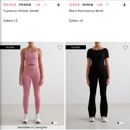
+
+
150.00 €
179.99 €
12.59 €
19.99 €
-17%
-37%
Espresso Verbier Jacket
Black Resistance Band
Colors +2
Colors +3
Verwijderen
Toevoegen
Verwijderen
T
Outlet
Outlet
van
aan
van
a
verlanglijstje
verlanglijstje
verlanglijstje
v
Available in 2 lengths