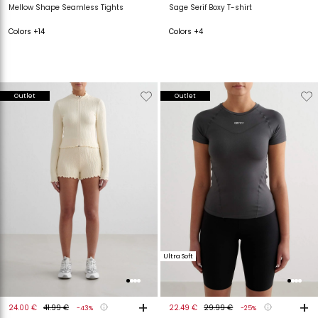
Mellow Shape Seamless Tights
Sage Serif Boxy T-shirt
Colors +14
Colors +4
Verwijderen
Toevoegen
Verwijderen
T
Outlet
Outlet
van
aan
van
a
verlanglijstje
verlanglijstje
verlanglijstje
v
Ultra Soft
+
+
24.00 €
41.99 €
22.49 €
29.99 €
-43%
-25%