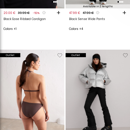
Available in 2 lengths
+
+
20.00 €
39.99 €
47.99 €
47.99 €
-50%
Black Ease Ribbed Cardigan
Black Sense Wide Pants
Colors +1
Colors +4
Verwijderen
Toevoegen
Verwijderen
T
Outlet
Outlet
van
aan
van
a
verlanglijstje
verlanglijstje
verlanglijstje
v