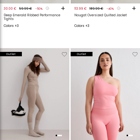
+
+
30.00 €
59.99 €
113.99 €
189.99 €
-50%
-40%
Deep Emerald Ribbed Performance
Nougat Oversized Quilted Jacket
Tights
Colors +3
Colors +3
Verwijderen
Toevoegen
Verwijderen
T
Outlet
Outlet
van
aan
van
a
verlanglijstje
verlanglijstje
verlanglijstje
v