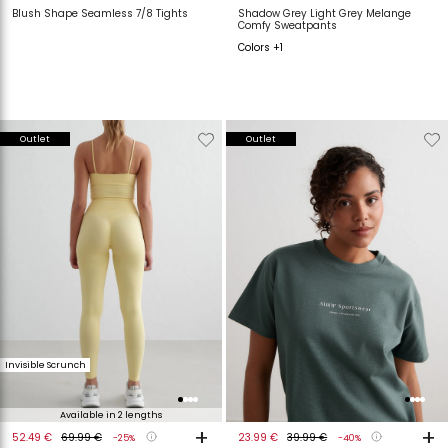
Blush Shape Seamless 7/8 Tights
Shadow Grey Light Grey Melange
Comfy Sweatpants
Colors +1
Verwijderen
Toevoegen
Verwijderen
T
Outlet
Outlet
van
aan
van
a
verlanglijstje
verlanglijstje
verlanglijstje
v
Invisible Scrunch
Available in 2 lengths
+
+
52.49 €
69.99 €
23.99 €
39.99 €
-25%
-40%