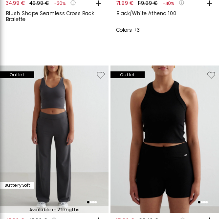
+
+
34.99 €
49.99 €
71.99 €
119.99 €
-30%
-40%
Blush Shape Seamless Cross Back
Black/White Athena 100
Bralette
Colors +3
Verwijderen
Toevoegen
Verwijderen
T
Outlet
Outlet
van
aan
van
a
verlanglijstje
verlanglijstje
verlanglijstje
v
Buttery Soft
Available in 2 lengths