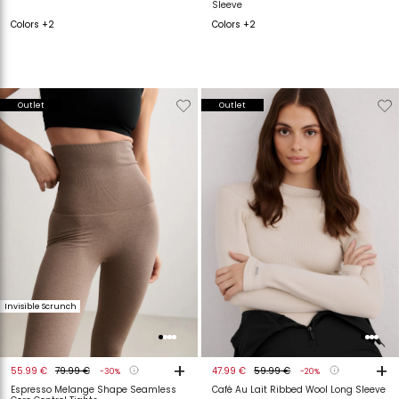
Sleeve
Colors +2
Colors +2
Verwijderen
Toevoegen
Verwijderen
T
Outlet
Outlet
van
aan
van
a
verlanglijstje
verlanglijstje
verlanglijstje
v
Invisible Scrunch
+
+
55.99 €
79.99 €
47.99 €
59.99 €
-30%
-20%
Espresso Melange Shape Seamless
Café Au Lait Ribbed Wool Long Sleeve