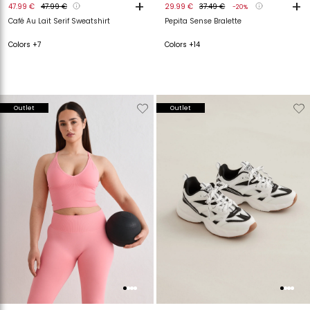
+
+
47.99 €
47.99 €
29.99 €
37.49 €
-20%
Café Au Lait Serif Sweatshirt
Pepita Sense Bralette
Colors +7
Colors +14
Verwijderen
Toevoegen
Verwijderen
T
Outlet
Outlet
van
aan
van
a
verlanglijstje
verlanglijstje
verlanglijstje
v