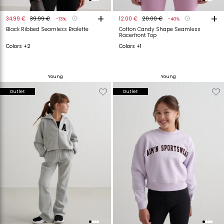
+
+
34.99 €
39.99 €
12.00 €
20.00 €
-13%
-40%
Black Ribbed Seamless Bralette
Cotton Candy Shape Seamless
Racerfront Top
Colors +2
Colors +1
Young
Young
Verwijderen
Toevoegen
Verwijderen
T
Outlet
Outlet
van
aan
van
a
verlanglijstje
verlanglijstje
verlanglijstje
v