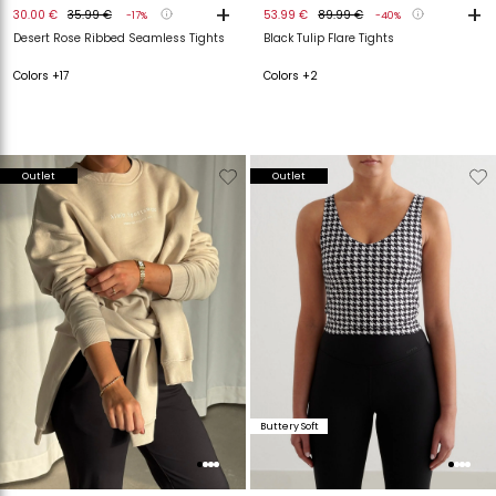
+
+
30.00 €
35.99 €
53.99 €
89.99 €
-17%
-40%
Desert Rose Ribbed Seamless Tights
Black Tulip Flare Tights
Colors +17
Colors +2
Verwijderen
Toevoegen
Verwijderen
T
Outlet
Outlet
van
aan
van
a
verlanglijstje
verlanglijstje
verlanglijstje
v
Buttery Soft