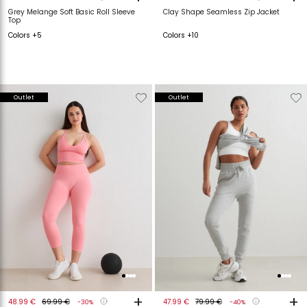
Grey Melange Soft Basic Roll Sleeve
Clay Shape Seamless Zip Jacket
Top
Colors +5
Colors +10
Verwijderen
Toevoegen
Verwijderen
T
Outlet
Outlet
van
aan
van
a
verlanglijstje
verlanglijstje
verlanglijstje
v
+
+
48.99 €
69.99 €
47.99 €
79.99 €
-30%
-40%