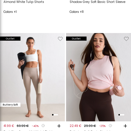
Almond White Tulip Shorts
Shadow Grey Soft Basic Short Sleeve
Colors +1
Colors +11
Verwijderen
Toevoegen
Verwijderen
T
Outlet
Outlet
van
aan
van
a
verlanglijstje
verlanglijstje
verlanglijstje
v
Buttery Soft
+
+
41.99 €
69.99 €
22.49 €
29.99 €
-40%
-25%