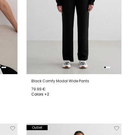
Black Comfy Modal Wide Pants
79.99 €
Colors +2
XS
S
M
L
XL
jderen
Toevoegen
Verwijderen
Toevoeg
Outlet
van
aan
van
aan