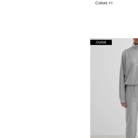
Colors +1
XS
S
M
L
Outlet