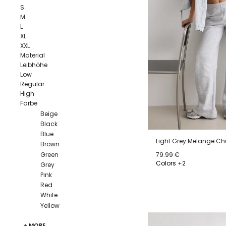
S
M
L
XL
XXL
Material
Leibhöhe
Low
Regular
High
Farbe
Beige
Black
Blue
Light Grey Melange Ch
Brown
Green
79.99 €
Colors +2
Grey
Pink
XS
S
M
L
Red
White
Yellow
+ MORE