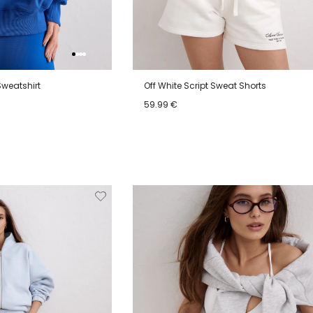
Sweatshirt
Off White Script Sweat Shorts
59.99 €
XL
XS
S
M
L
XL
Verwijderen
Toevoegen
Verwi
van
aan
verlanglijstje
verlanglijstje
verlang