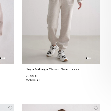
Beige Melange Classic Sweatpants
79.99 €
Colors +1
XS
S
M
L
XL
jderen
Toevoegen
Verwijderen
Toevoeg