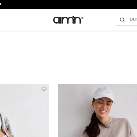
Verwijderen
Toevoegen
Verwi
van
aan
verlanglijstje
verlanglijstje
verlang