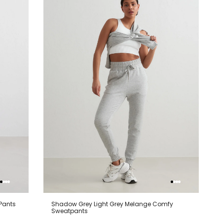
lijstje
verlanglijstje
verlanglijstje
verlangli
Pants
Shadow Grey Light Grey Melange Comfy
Sweatpants