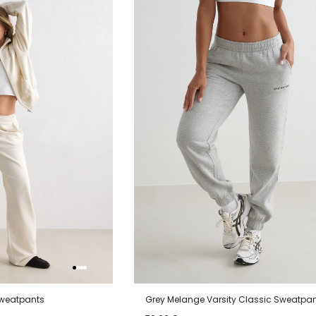
van
aan
verlanglijstje
verlanglijstje
verlang
Sweatpants
Grey Melange Varsity Classic Sweatpa