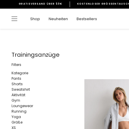
Direkt
GRATISVERSAND ÜBER 50€
KOSTENLOSER GRÖSSENTAUSCH
zum
Pause
Inhalt
Diashow
Seitennavigation
Shop
Neuheiten
Bestsellers
Trainingsanzüge
Filters
Kategorie
Pants
Shorts
Sweatshirt
Aktivität
Gym
Loungewear
Running
Yoga
Größe
XS