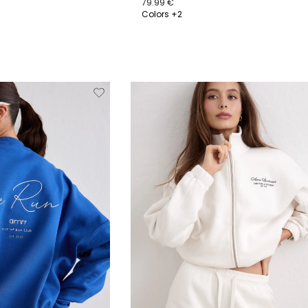
79.99 €
Colors +2
XL
XS
S
M
L
XL
Verwijderen
Toevoegen
Verwi
van
aan
verlanglijstje
verlanglijstje
verlang