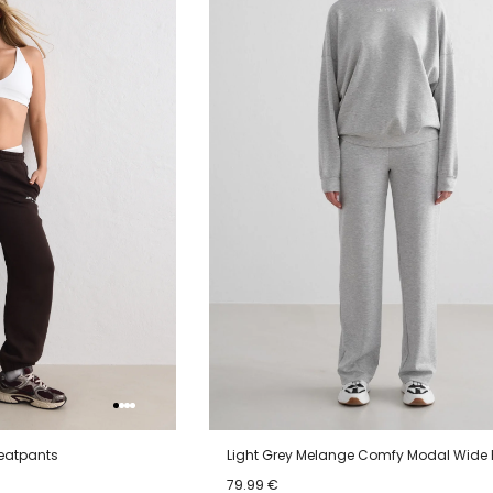
verlanglijstje
verlanglijstje
verlang
eatpants
Light Grey Melange Comfy Modal Wide 
79.99 €