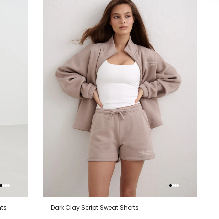
van
aan
van
aan
lijstje
verlanglijstje
verlanglijstje
verlangli
nts
Dark Clay Script Sweat Shorts