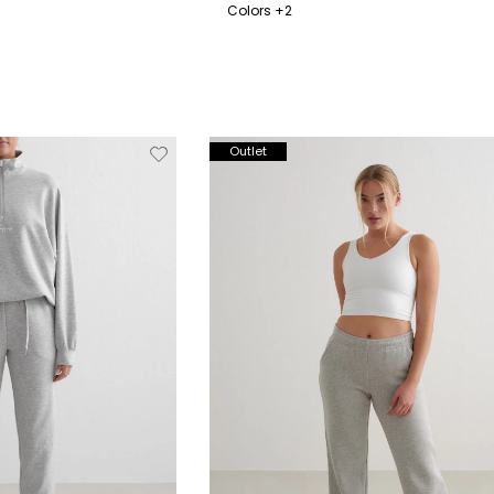
Colors +2
XL
XS
S
M
L
XL
Verwijderen
Toevoegen
Verwi
Outlet
van
aan
verlanglijstje
verlanglijstje
verlang