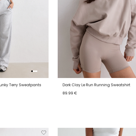
unky Terry Sweatpants
Dark Clay Le Run Running Sweatshirt
89.99 €
XL
XS
S
M
L
XL
Verwijderen
Toevoegen
Verwi