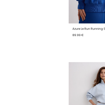
Azure Le Run Running 
89.99 €
XS
S
M
L