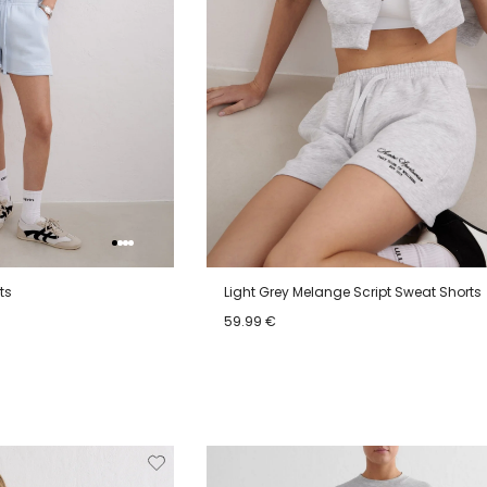
ts
Light Grey Melange Script Sweat Shorts
59.99 €
XL
XS
S
M
L
XL
Verwijderen
Toevoegen
Verwi
van
aan