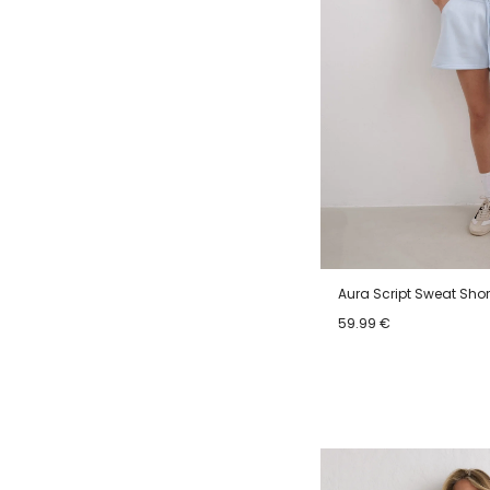
Aura Script Sweat Shor
59.99 €
XS
S
M
L