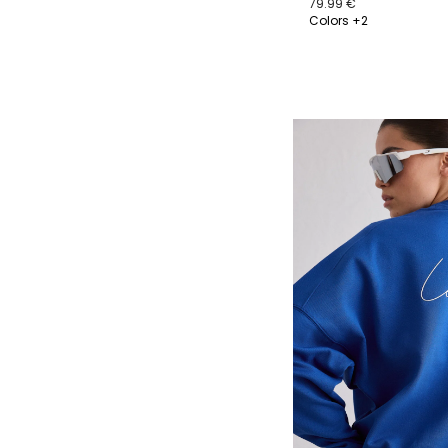
79.99 €
Colors +2
XS
S
M
L