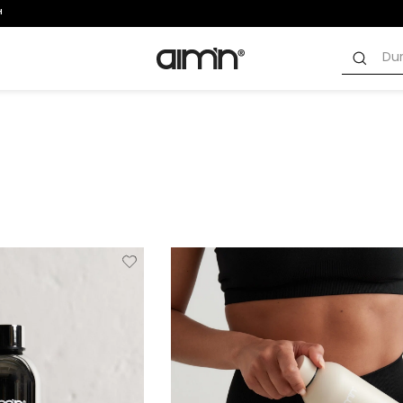
Verwijderen
Toevoegen
Verwi
van
aan
verlanglijstje
verlanglijstje
verlang