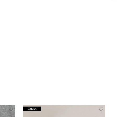
jderen
Toevoegen
Verwijderen
Toevoeg
Outlet
van
aan
van
aan