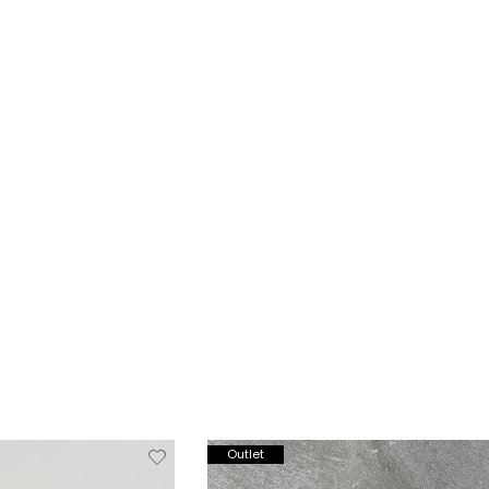
Verwijderen
Toevoegen
Verwi
Outlet
van
aan