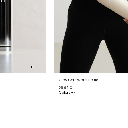
e
Clay Core Water Bottle
29.99 €
Colors +4
ONESIZE