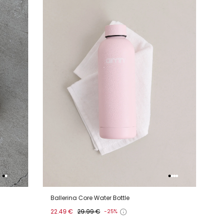
lijstje
verlanglijstje
verlanglijstje
verlangli
Ballerina Core Water Bottle
22.49 €
29.99 €
-25%