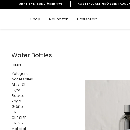
Direkt
GRATISVERSAND ÜBER 50€
KOSTENLOSER GRÖSSENTAUSCH
zum
Pause
Inhalt
Diashow
Seitennavigation
Shop
Neuheiten
Bestsellers
Water Bottles
Filters
Kategorie
Accessories
Aktivität
Gym
Racket
Yoga
Größe
ONE
ONE SIZE
ONESIZE
Material