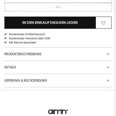
XXL
IN DEN EINKAUFSWAGEN LEGEN
Von
Zur
der
Wunschli
Wunschliste
hinzufüg
Kostenloser Größentausch
entfernen
Kostenloser Versand über 50€
Mit Klarna bezahlen
PRODUKTBESCHREIBUNG
+
DETAILS
+
LIEFERUNG & RÜCKSENDUNG
+