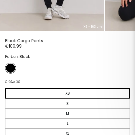
XS - 163 cm
Black Cargo Pants
Normaler
€109,99
Preis
Farben: Black
Größe:
XS
XS
S
M
L
XL