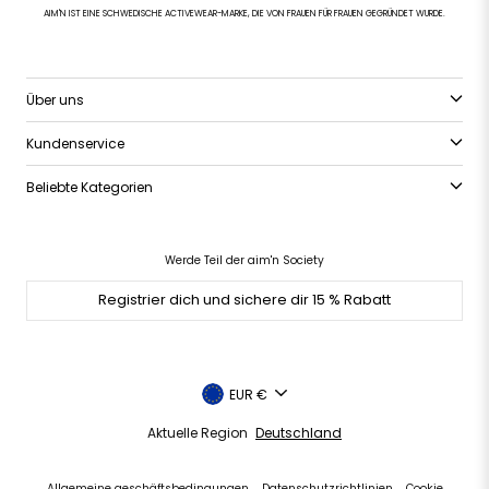
AIM'N IST EINE SCHWEDISCHE ACTIVEWEAR-MARKE, DIE VON FRAUEN FÜR FRAUEN GEGRÜNDET WURDE.
Über uns
Kundenservice
Beliebte Kategorien
Werde Teil der aim'n Society
Registrier dich und sichere dir 15 % Rabatt
Währung
EUR €
Aktuelle Region
Deutschland
Allgemeine geschäftsbedingungen
Datenschutzrichtlinien
Cookie