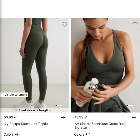
Verwijderen
Toevoegen
Verwijderen
T
van
aan
van
a
verlanglijstje
verlanglijstje
verlanglijstje
v
Invisible Scrunch
Available in 2 lengths
+
+
69.99 €
49.99 €
Ivy Shape Seamless Tights
Ivy Shape Seamless Cross Back
Bralette
Colors +14
Colors +14