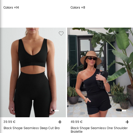
Colors +14
Colors +8
Verwijderen
Toevoegen
Verwijderen
T
van
aan
van
a
verlanglijstje
verlanglijstje
verlanglijstje
v
+
+
39.99 €
49.99 €
Black Shape Seamless Deep Cut Bra
Black Shape Seamless One Shoulder
Bralette