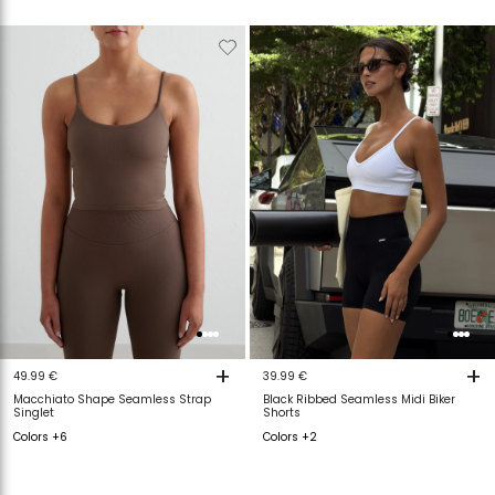
Verwijderen
Toevoegen
Verwijderen
T
van
aan
van
a
verlanglijstje
verlanglijstje
verlanglijstje
v
+
+
49.99 €
39.99 €
Macchiato Shape Seamless Strap
Black Ribbed Seamless Midi Biker
Singlet
Shorts
Colors +6
Colors +2