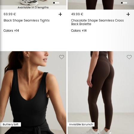
Available in 3 lengths
+
+
69.99 €
49.99 €
Black Shape Seamless Tights
Chocolate Shape Seamless Cross
Back Bralette
Colors +14
Colors +14
Verwijderen
Toevoegen
Verwijderen
T
van
aan
van
a
verlanglijstje
verlanglijstje
verlanglijstje
v
Buttery Soft
Invisible Scrunch