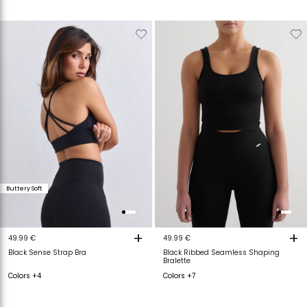
Verwijderen
Toevoegen
Verwijderen
T
van
aan
van
a
verlanglijstje
verlanglijstje
verlanglijstje
v
Buttery Soft
+
+
49.99 €
49.99 €
Black Sense Strap Bra
Black Ribbed Seamless Shaping
Bralette
Colors +4
Colors +7