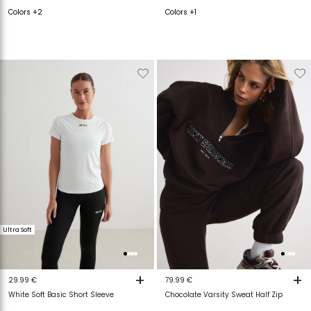
Colors +2
Colors +1
Verwijderen
Toevoegen
Verwijderen
T
van
aan
van
a
verlanglijstje
verlanglijstje
verlanglijstje
v
Ultra Soft
+
+
29.99 €
79.99 €
White Soft Basic Short Sleeve
Chocolate Varsity Sweat Half Zip