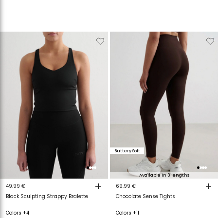
Verwijderen
Toevoegen
Verwijderen
T
van
aan
van
a
verlanglijstje
verlanglijstje
verlanglijstje
v
Buttery Soft
Available in 3 lengths
+
+
49.99 €
69.99 €
Black Sculpting Strappy Bralette
Chocolate Sense Tights
Colors +4
Colors +11