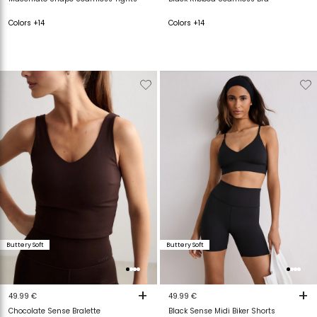
Colors +14
Colors +14
Verwijderen
Toevoegen
Verwijderen
T
van
aan
van
a
verlanglijstje
verlanglijstje
verlanglijstje
v
Buttery Soft
Buttery Soft
+
+
49.99 €
49.99 €
Chocolate Sense Bralette
Black Sense Midi Biker Shorts