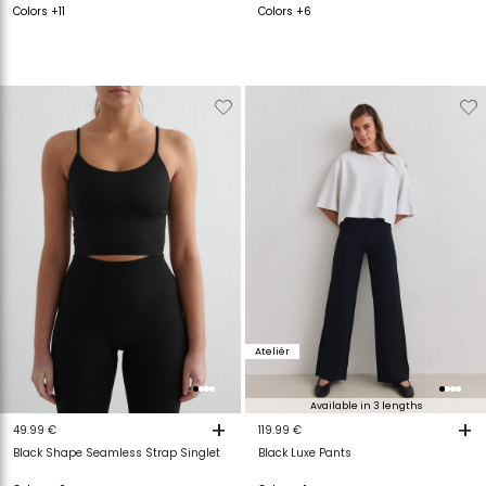
Colors +11
Colors +6
Verwijderen
Toevoegen
Verwijderen
T
van
aan
van
a
verlanglijstje
verlanglijstje
verlanglijstje
v
Ateliér
Available in 3 lengths
+
+
49.99 €
119.99 €
Black Shape Seamless Strap Singlet
Black Luxe Pants