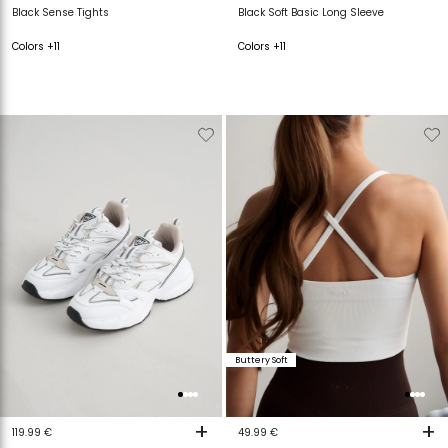
Black Sense Tights
Black Soft Basic Long Sleeve
Colors +11
Colors +11
Verwijderen
Toevoegen
Verwijderen
T
van
aan
van
a
verlanglijstje
verlanglijstje
verlanglijstje
v
Buttery Soft
+
+
119.99 €
49.99 €