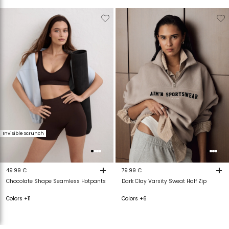
Verwijderen
Toevoegen
Verwijderen
T
van
aan
van
a
verlanglijstje
verlanglijstje
verlanglijstje
v
Invisible Scrunch
+
+
49.99 €
79.99 €
Chocolate Shape Seamless Hotpants
Dark Clay Varsity Sweat Half Zip
Colors +11
Colors +6