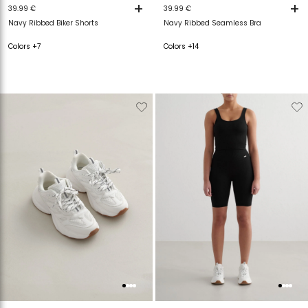
+
+
39.99 €
39.99 €
Navy Ribbed Biker Shorts
Navy Ribbed Seamless Bra
Colors +7
Colors +14
Verwijderen
Toevoegen
Verwijderen
T
van
aan
van
a
verlanglijstje
verlanglijstje
verlanglijstje
v