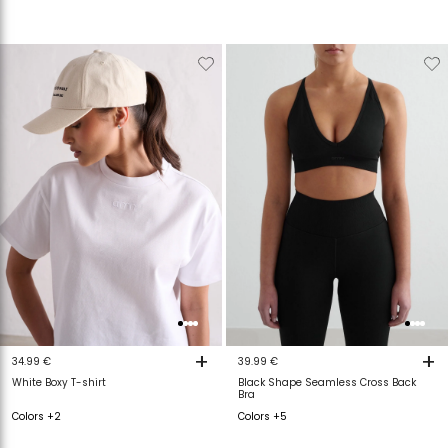
Verwijderen
Toevoegen
Verwijderen
T
van
aan
van
a
verlanglijstje
verlanglijstje
verlanglijstje
v
+
+
34.99 €
39.99 €
White Boxy T-shirt
Black Shape Seamless Cross Back
Bra
Colors +2
Colors +5