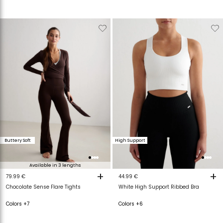
Verwijderen
Toevoegen
Verwijderen
T
van
aan
van
a
verlanglijstje
verlanglijstje
verlanglijstje
v
Buttery Soft
High Support
Available in 3 lengths
+
+
79.99 €
44.99 €
Chocolate Sense Flare Tights
White High Support Ribbed Bra
Colors +7
Colors +6