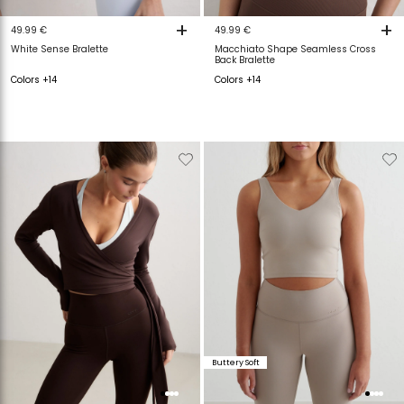
+
+
49.99 €
49.99 €
White Sense Bralette
Macchiato Shape Seamless Cross
Back Bralette
Colors +14
Colors +14
Verwijderen
Toevoegen
Verwijderen
T
van
aan
van
a
verlanglijstje
verlanglijstje
verlanglijstje
v
Buttery Soft