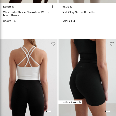
+
+
59.99 €
49.99 €
Chocolate Shape Seamless Wrap
Dark Clay Sense Bralette
Long Sleeve
Colors +4
Colors +14
Verwijderen
Toevoegen
Verwijderen
T
van
aan
van
a
verlanglijstje
verlanglijstje
verlanglijstje
v
Invisible Scrunch