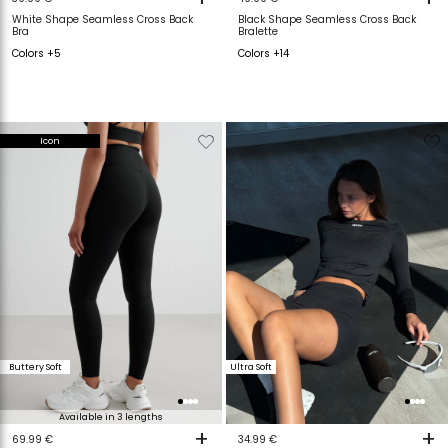
White Shape Seamless Cross Back
Black Shape Seamless Cross Back
Bra
Bralette
Colors +5
Colors +14
Verwijderen
Toevoegen
Verwijderen
T
Icon
van
aan
van
a
verlanglijstje
verlanglijstje
verlanglijstje
v
Buttery Soft
Ultra Soft
Available in 3 lengths
+
+
69.99 €
34.99 €