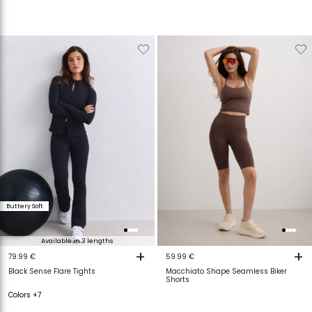
Verwijderen
Toevoegen
Verwijderen
T
van
aan
van
a
verlanglijstje
verlanglijstje
verlanglijstje
v
Buttery Soft
Available in 3 lengths
+
+
79.99 €
59.99 €
Black Sense Flare Tights
Macchiato Shape Seamless Biker
Shorts
Colors +7