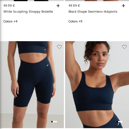
+
+
49.99 €
49.99 €
White Sculpting Strappy Bralette
Black Shape Seamless Hotpants
Colors +4
Colors +11
Verwijderen
Toevoegen
Verwijderen
T
van
aan
van
a
verlanglijstje
verlanglijstje
verlanglijstje
v