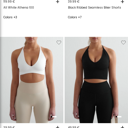
+
+
119.99 €
39.99 €
All White Athena 100
Black Ribbed Seamless Biker Shorts
Colors +3
Colors +7
Verwijderen
Toevoegen
Verwijderen
T
van
aan
van
a
verlanglijstje
verlanglijstje
verlanglijstje
v
+
+
39.99 €
49.99 €