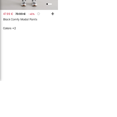
+
47.99 €
79.99 €
-40%
Black Comfy Modal Pants
Colors +2
Showing 11 out of 11 products