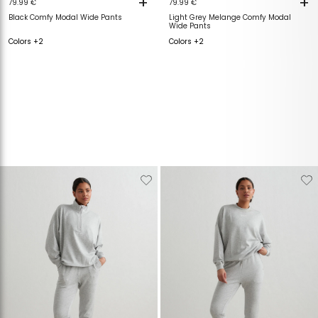
+
+
79.99 €
79.99 €
Black Comfy Modal Wide Pants
Light Grey Melange Comfy Modal
Wide Pants
Colors +2
Colors +2
Verwijderen
Toevoegen
Verwijderen
T
van
aan
van
a
verlanglijstje
verlanglijstje
verlanglijstje
v