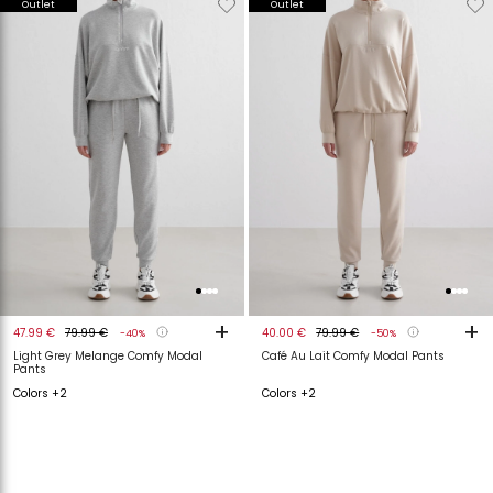
Outlet
Outlet
van
aan
van
a
verlanglijstje
verlanglijstje
verlanglijstje
v
+
+
47.99 €
79.99 €
40.00 €
79.99 €
-40%
-50%
Light Grey Melange Comfy Modal
Café Au Lait Comfy Modal Pants
Pants
Colors +2
Colors +2