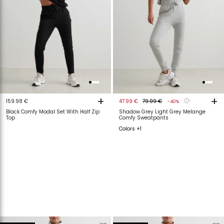
+
+
159.98 €
47.99 €
79.99 €
-40%
Black Comfy Modal Set With Half Zip
Shadow Grey Light Grey Melange
Top
Comfy Sweatpants
Colors +1
Verwijderen
Toevoegen
Verwijderen
T