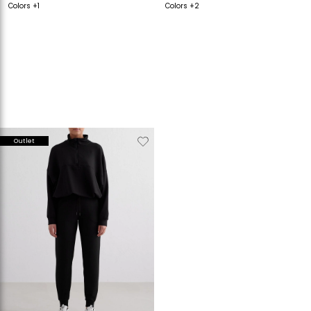
Colors +1
Colors +2
Verwijderen
Toevoegen
Outlet
van
aan
verlanglijstje
verlanglijstje