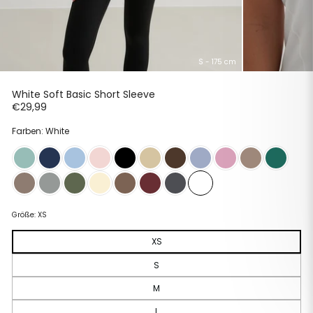
S - 175 cm
White Soft Basic Short Sleeve
Normaler
€29,99
Preis
Farben: White
Größe:
XS
XS
S
M
L