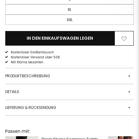
XL
XXL
IN DEN EINKAUFSWAGEN LEGEN
Von
Zur
der
Wunschli
Wunschliste
hinzufüg
Kostenloser Größentausch
entfernen
Kostenloser Versand über 50€
Mit Klarna bezahlen
PRODUKTBESCHREIBUNG
+
DETAILS
+
LIEFERUNG & RÜCKSENDUNG
+
Passen mit: