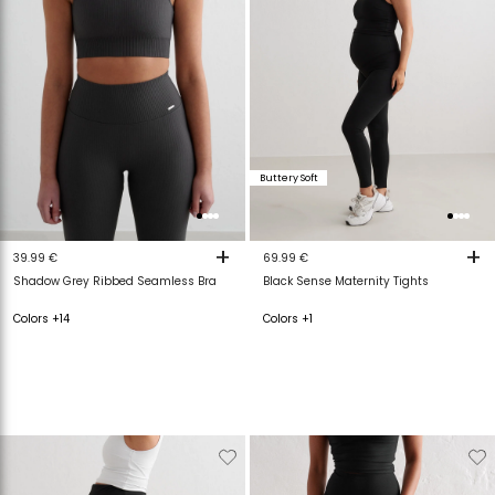
Buttery Soft
+
+
39.99 €
69.99 €
Shadow Grey Ribbed Seamless Bra
Black Sense Maternity Tights
Colors +14
Colors +1
Verwijderen
Toevoegen
Verwijderen
T
van
aan
van
a
verlanglijstje
verlanglijstje
verlanglijstje
v