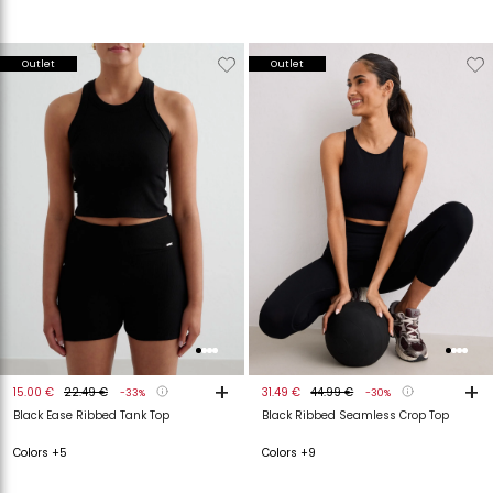
Verwijderen
Toevoegen
Verwijderen
T
Outlet
Outlet
van
aan
van
a
verlanglijstje
verlanglijstje
verlanglijstje
v
+
+
15.00 €
22.49 €
31.49 €
44.99 €
-33%
-30%
Black Ease Ribbed Tank Top
Black Ribbed Seamless Crop Top
Colors +5
Colors +9