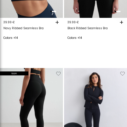
+
+
39.99 €
39.99 €
Navy Ribbed Seamless Bra
Black Ribbed Seamless Bra
Colors +14
Colors +14
Verwijderen
Toevoegen
Verwijderen
T
Icon
van
aan
van
a
verlanglijstje
verlanglijstje
verlanglijstje
v