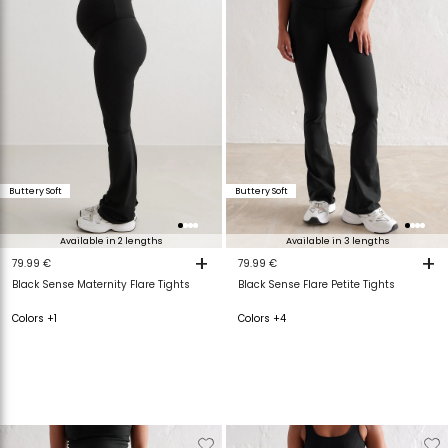
Buttery Soft
Buttery Soft
Available in 2 lengths
Available in 3 lengths
+
+
79.99 €
79.99 €
Black Sense Maternity Flare Tights
Black Sense Flare Petite Tights
Colors +1
Colors +4
Verwijderen
Toevoegen
Verwijderen
T