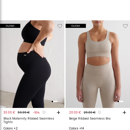
Verwijderen
Toevoegen
Verwijderen
T
Outlet
Outlet
van
aan
van
a
verlanglijstje
verlanglijstje
verlanglijstje
v
+
+
30.00 €
59.99 €
20.00 €
20.00 €
-50%
Black Maternity Ribbed Seamless
Beige Ribbed Seamless Bra
Tights
Colors +2
Colors +14