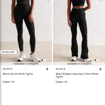
van
aan
van
a
verlanglijstje
verlanglijstje
verlanglijstje
v
Buttery Soft
Available in 3 lengths
Available in 3 lengths
+
+
69.99 €
69.99 €
Black Sense Petite Tights
Black Ribbed Seamless Flare Petite
Tights
Colors +5
Colors +2