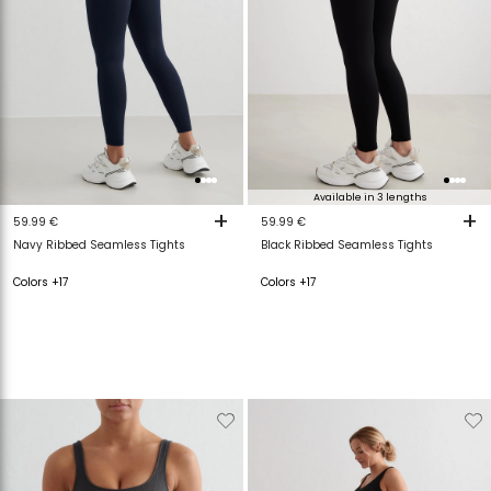
Available in 3 lengths
+
+
59.99 €
59.99 €
Navy Ribbed Seamless Tights
Black Ribbed Seamless Tights
Colors +17
Colors +17
Verwijderen
Toevoegen
Verwijderen
T
van
aan
van
a
verlanglijstje
verlanglijstje
verlanglijstje
v