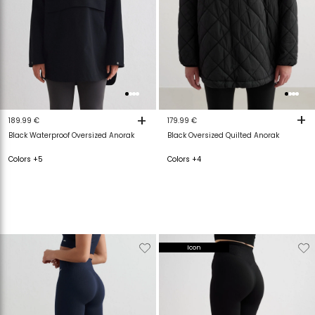
+
+
179.99 €
189.99 €
Black Oversized Quilted Anorak
Black Waterproof Oversized Anorak
Colors +4
Colors +5
Verwijderen
Toevoegen
Verwijderen
T
Icon
van
aan
van
a
verlanglijstje
verlanglijstje
verlanglijstje
v