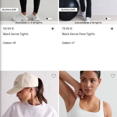
Buttery Soft
Buttery Soft
Available in 3 lengths
Available in 3 lengths
+
+
69.99 €
79.99 €
Black Sense Tights
Black Sense Flare Tights
Colors +11
Colors +7
Verwijderen
Toevoegen
Verwijderen
T
van
aan
van
a
verlanglijstje
verlanglijstje
verlanglijstje
v