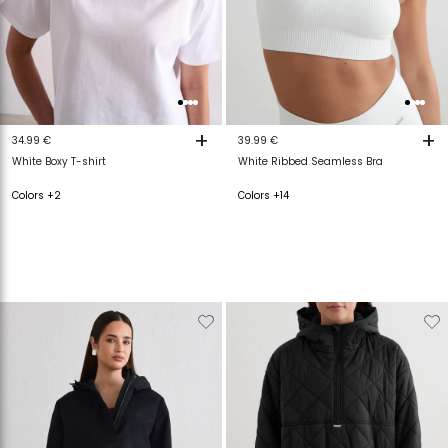
+
+
34.99 €
39.99 €
White Boxy T-shirt
White Ribbed Seamless Bra
Colors +2
Colors +14
Verwijderen
Toevoegen
Verwijderen
T
van
aan
van
a
verlanglijstje
verlanglijstje
verlanglijstje
v