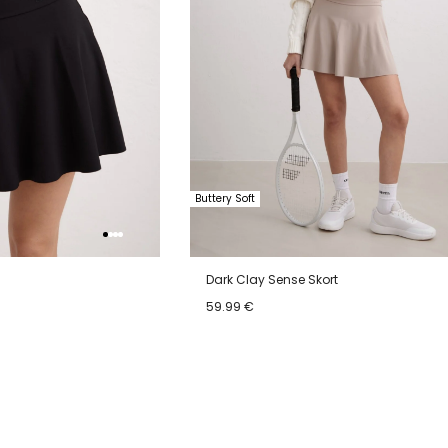
Buttery Soft
Dark Clay Sense Skort
59.99 €
XL
XS
S
M
L
XL