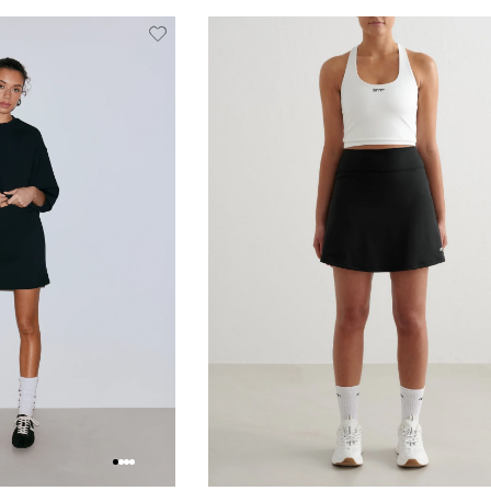
Verwijderen
Toevoegen
Verwi
van
aan
verlanglijstje
verlanglijstje
verlang