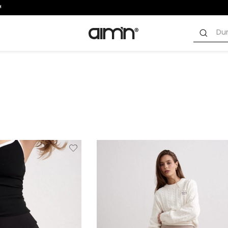
Verwijderen
Toevoegen
Verwi
van
aan
verlanglijstje
verlanglijstje
verlang