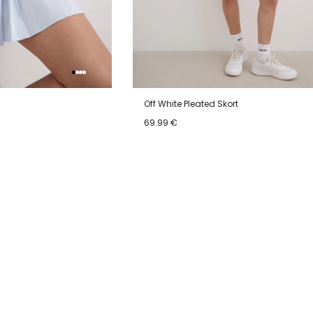
Off White Pleated Skort
69.99 €
XL
XS
S
M
L
XL