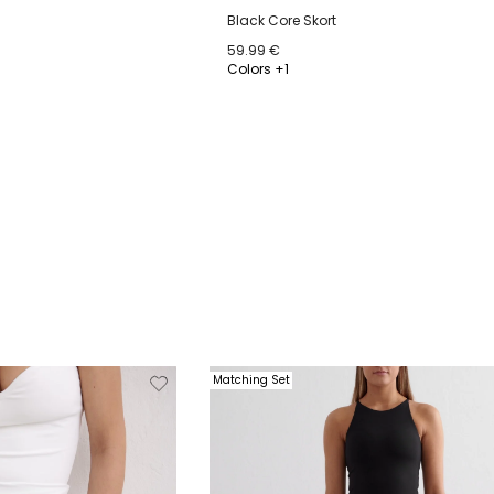
Black Core Skort
59.99 €
Colors +1
42
44
XS
S
M
L
XL
Verwijderen
Toevoegen
Verwi
Matching Set
van
aan
verlanglijstje
verlanglijstje
verlang