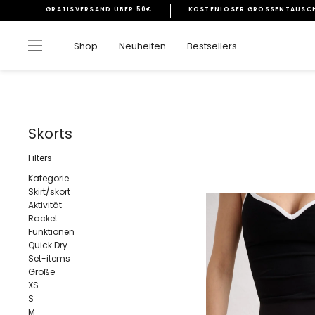
Direkt
GRATISVERSAND ÜBER 50€
KOSTENLOSER GRÖSSENTAUSCH
zum
Pause
Inhalt
Diashow
Seitennavigation
Shop
Neuheiten
Bestsellers
Skorts
Filters
Kategorie
Skirt/skort
Aktivität
Racket
Funktionen
Quick Dry
Set-items
Größe
XS
S
M