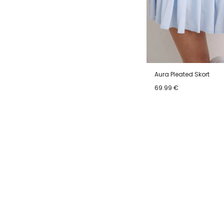
Aura Pleated Skort
69.99 €
XS
S
M
L