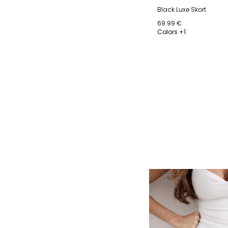
Black Luxe Skort
69.99 €
Colors +1
34
36
38
40