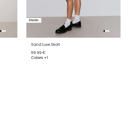
Ateliér
Sand Luxe Skort
69.99 €
Colors +1
34
36
38
40
42
44