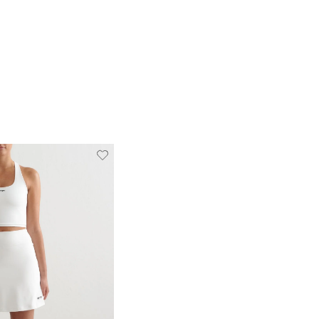
Verwijderen
Toevoegen
van
aan
verlanglijstje
verlanglijstje