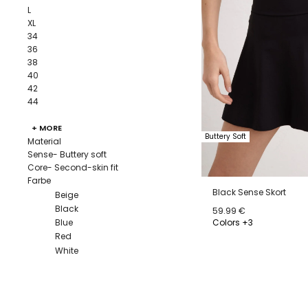
L
XL
34
36
38
40
42
44
+ MORE
Buttery Soft
Material
Sense- Buttery soft
Core- Second-skin fit
Farbe
Black Sense Skort
Beige
Black
59.99 €
Colors +3
Blue
Red
XS
S
M
L
White