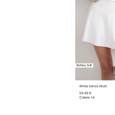
Buttery Soft
White Sense Skort
59.99 €
Colors +3
XS
S
M
L