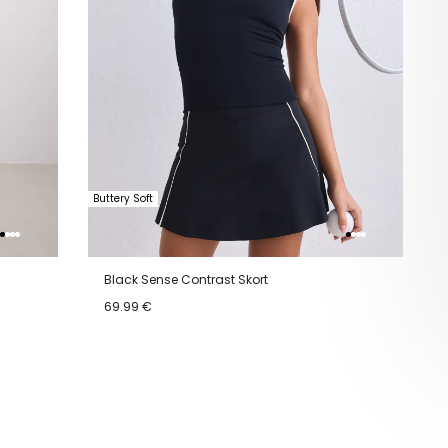
Buttery Soft
Black Sense Contrast Skort
69.99 €
XS
S
M
L
XL