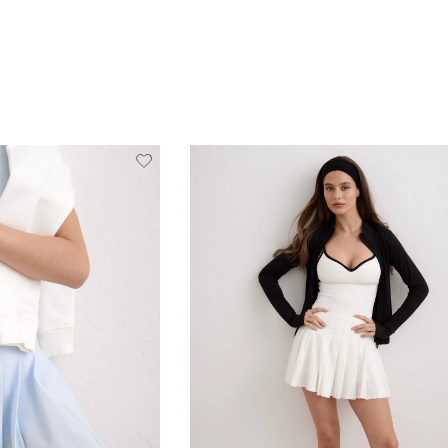
Verwijderen
Toevoegen
Verwi
van
aan
verlanglijstje
verlanglijstje
verlang