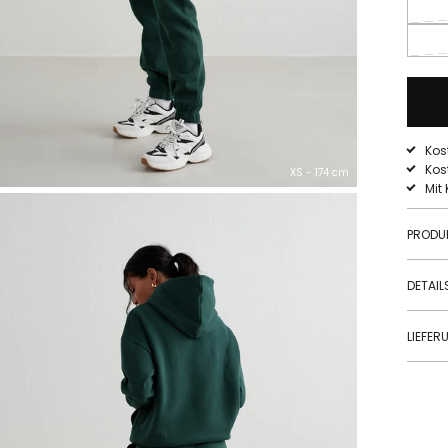
Kos
Kos
XS - 174 cm
Mit
PRODU
DETAIL
LIEFE