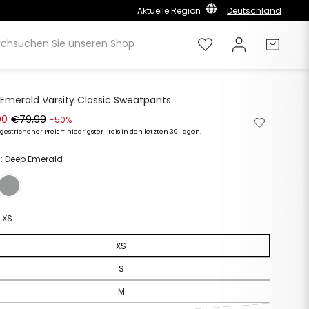
Aktuelle Region
Deutschland
Wunschliste
Einloggen
Einka
Emerald Varsity Classic Sweatpants
00
€79,99
Von
Zur
-50%
der
Wunschlis
estrichener Preis = niedrigster Preis in den letzten 30 Tagen.
ler
preis
Wunschliste
hinzufüge
entfernen
: Deep Emerald
:
XS
XS
S
M