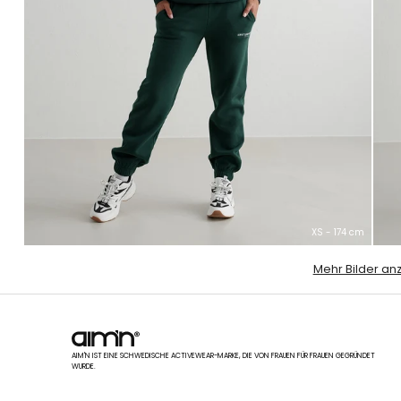
XS - 174 cm
Mehr Bilder an
AIM'N IST EINE SCHWEDISCHE ACTIVEWEAR-MARKE, DIE VON FRAUEN FÜR FRAUEN GEGRÜNDET
WURDE.