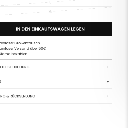
L
XL
IN DEN EINKAUFSWAGEN LEGEN
tenloser Größentausch
tenloser Versand über 50€
 Klarna bezahlen
KTBESCHREIBUNG
+
S
+
RUNG & RÜCKSENDUNG
+