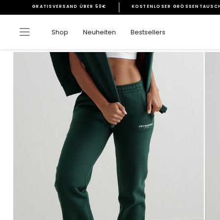
Direkt
GRATISVERSAND ÜBER 50€
KOSTENLOSER GRÖSSENTAUSCH
zum
Pause
Inhalt
Diashow
Seitennavigation
Shop
Neuheiten
Bestsellers