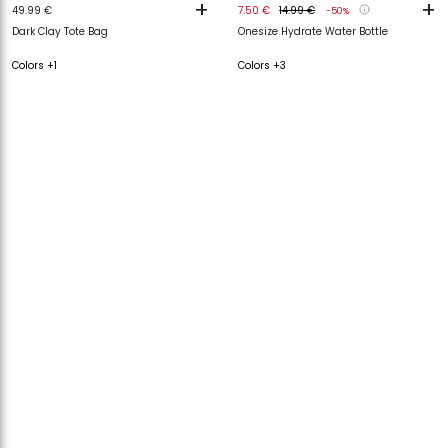
+
+
49.99 €
7.50 €
14.99 €
-50%
Dark Clay Tote Bag
Onesize Hydrate Water Bottle
Colors +1
Colors +3