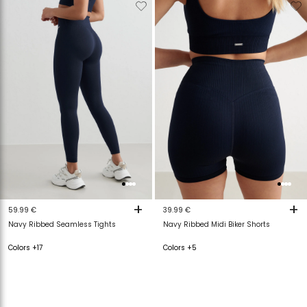
Verwijderen
Toevoegen
Verwijderen
T
van
aan
van
a
verlanglijstje
verlanglijstje
verlanglijstje
v
+
+
59.99 €
39.99 €
Navy Ribbed Seamless Tights
Navy Ribbed Midi Biker Shorts
Colors +17
Colors +5