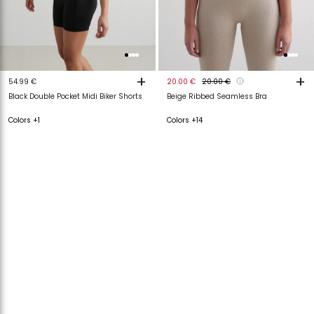
+
+
54.99 €
20.00 €
20.00 €
Black Double Pocket Midi Biker Shorts
Beige Ribbed Seamless Bra
Colors +1
Colors +14