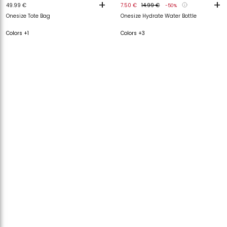
+
+
49.99 €
7.50 €
14.99 €
-50%
Onesize Tote Bag
Onesize Hydrate Water Bottle
Colors +1
Colors +3