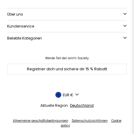
Über uns
Kundenservice
Beliebte Kategorien
Werde Teil der aim'n Society
Registrier dich und sichere dir 15 % Rabatt
Währung
EUR €
Aktuelle Region
Deutschland
Allgemeine geschäftsbedingungen
Datenschutzrichtlinien
Cookie
policy