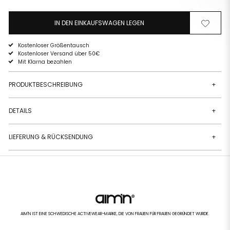
IN DEN EINKAUFSWAGEN LEGEN
Von
Zur
der
Wunschli
Wunschliste
hinzufüg
Kostenloser Größentausch
entfernen
Kostenloser Versand über 50€
Mit Klarna bezahlen
PRODUKTBESCHREIBUNG
+
DETAILS
+
LIEFERUNG & RÜCKSENDUNG
+
AIM'N IST EINE SCHWEDISCHE ACTIVEWEAR-MARKE, DIE VON FRAUEN FÜR FRAUEN GEGRÜNDET WURDE.