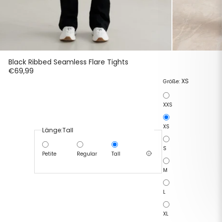
Black Ribbed Seamless Flare Tights
€69,99
XS
Größe:
XXS
XS
Länge:
Tall
S
Petite
Regular
Tall
M
L
XL