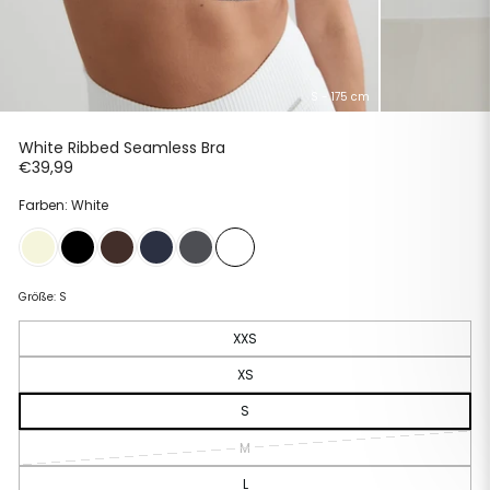
S - 175 cm
White Ribbed Seamless Bra
Normaler
€39,99
Preis
Farben: White
Größe:
S
XXS
XS
S
M
L