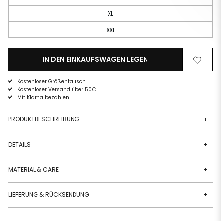
XL
XXL
IN DEN EINKAUFSWAGEN LEGEN
Von
Zur
der
Wunschli
Wunschliste
hinzufüg
Kostenloser Größentausch
entfernen
Kostenloser Versand über 50€
Mit Klarna bezahlen
PRODUKTBESCHREIBUNG
+
DETAILS
+
MATERIAL & CARE
+
LIEFERUNG & RÜCKSENDUNG
+