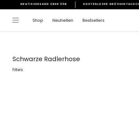
Direkt
GRATISVERSAND ÜBER 50€
KOSTENLOSER GRÖSSENTAUSCH
zum
Pause
Inhalt
Diashow
Seitennavigation
Shop
Neuheiten
Bestsellers
Schwarze Radlerhose
Filters