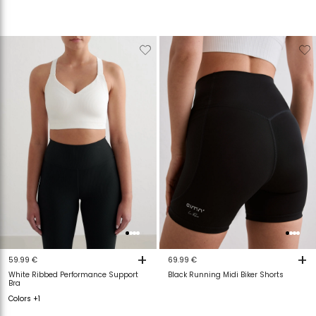
Verwijderen
Toevoegen
Verwijderen
T
van
aan
van
a
verlanglijstje
verlanglijstje
verlanglijstje
v
+
+
59.99 €
69.99 €
White Ribbed Performance Support
Black Running Midi Biker Shorts
Bra
Colors +1