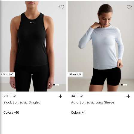
Verwijderen
Toevoegen
Verwijderen
T
van
aan
van
a
verlanglijstje
verlanglijstje
verlanglijstje
v
Ultra Soft
Ultra Soft
+
+
29.99 €
34.99 €
Black Soft Basic Singlet
Aura Soft Basic Long Sleeve
Colors +10
Colors +11