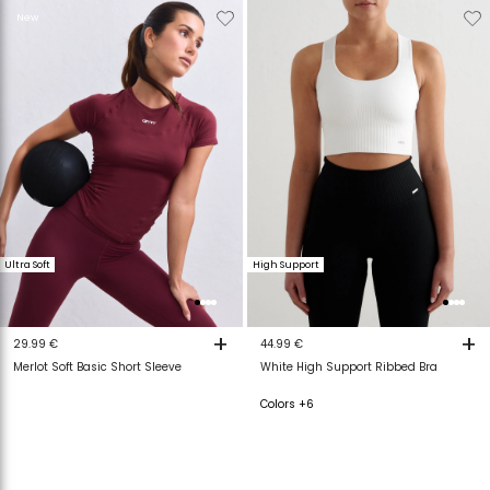
Verwijderen
Toevoegen
Verwijderen
T
New
van
aan
van
a
verlanglijstje
verlanglijstje
verlanglijstje
v
Ultra Soft
High Support
+
+
29.99 €
44.99 €
Merlot Soft Basic Short Sleeve
White High Support Ribbed Bra
Colors +6