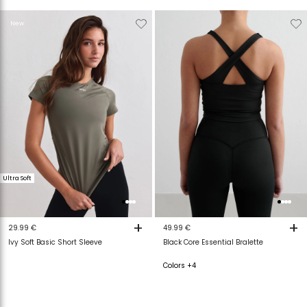
Verwijderen
Toevoegen
Verwijderen
T
New
van
aan
van
a
verlanglijstje
verlanglijstje
verlanglijstje
v
Ultra Soft
+
+
29.99 €
49.99 €
Ivy Soft Basic Short Sleeve
Black Core Essential Bralette
Colors +4