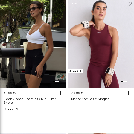
Verwijderen
Toevoegen
Verwijderen
T
New
van
aan
van
a
verlanglijstje
verlanglijstje
verlanglijstje
v
Ultra Soft
+
+
39.99 €
29.99 €
Black Ribbed Seamless Midi Biker
Merlot Soft Basic Singlet
Shorts
Colors +2