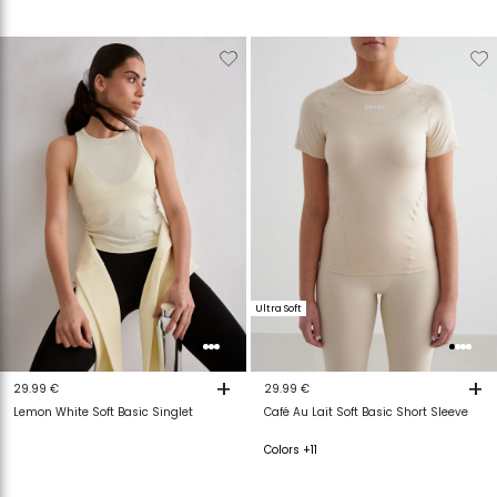
Verwijderen
Toevoegen
Verwijderen
T
van
aan
van
a
verlanglijstje
verlanglijstje
verlanglijstje
v
Ultra Soft
+
+
29.99 €
29.99 €
Lemon White Soft Basic Singlet
Café Au Lait Soft Basic Short Sleeve
Colors +11