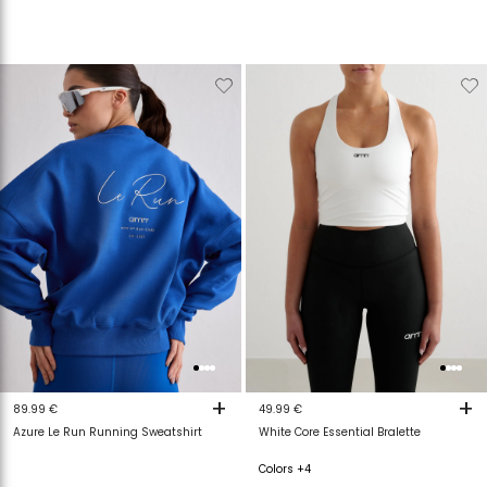
Verwijderen
Toevoegen
Verwijderen
T
van
aan
van
a
verlanglijstje
verlanglijstje
verlanglijstje
v
+
+
89.99 €
49.99 €
Azure Le Run Running Sweatshirt
White Core Essential Bralette
Colors +4