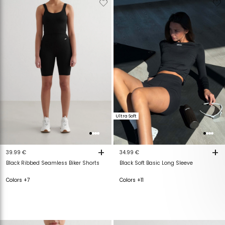
van
aan
van
a
verlanglijstje
verlanglijstje
verlanglijstje
v
Ultra Soft
+
+
39.99 €
34.99 €
Black Ribbed Seamless Biker Shorts
Black Soft Basic Long Sleeve
Colors +7
Colors +11