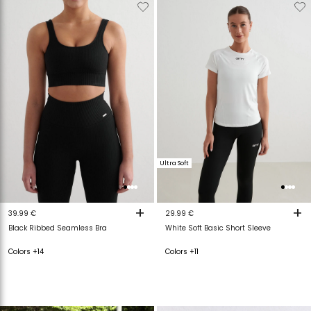
Verwijderen
Toevoegen
Verwijderen
T
van
aan
van
a
verlanglijstje
verlanglijstje
verlanglijstje
v
Ultra Soft
+
+
39.99 €
29.99 €
Black Ribbed Seamless Bra
White Soft Basic Short Sleeve
Colors +14
Colors +11