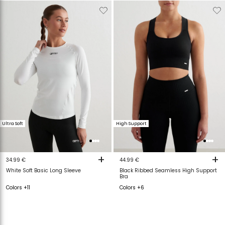
Verwijderen
Toevoegen
Verwijderen
T
van
aan
van
a
verlanglijstje
verlanglijstje
verlanglijstje
v
Ultra Soft
High Support
+
+
34.99 €
44.99 €
White Soft Basic Long Sleeve
Black Ribbed Seamless High Support
Bra
Colors +11
Colors +6