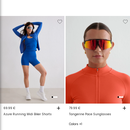
Verwijderen
Toevoegen
Verwijderen
T
van
aan
van
a
verlanglijstje
verlanglijstje
verlanglijstje
v
+
+
69.99 €
79.99 €
Azure Running Midi Biker Shorts
Tangerine Pace Sunglasses
Colors +1