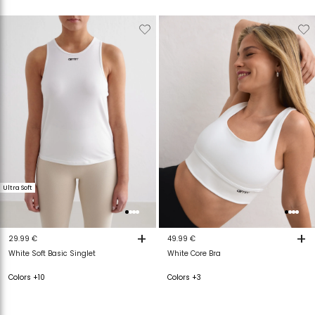
Verwijderen
Toevoegen
Verwijderen
T
van
aan
van
a
verlanglijstje
verlanglijstje
verlanglijstje
v
Ultra Soft
+
+
29.99 €
49.99 €
White Soft Basic Singlet
White Core Bra
Colors +10
Colors +3