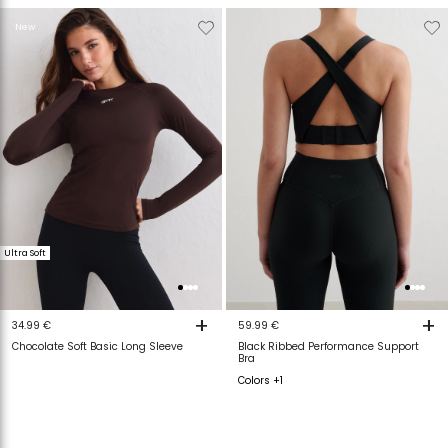
Verwijderen
Toevoegen
Verwijderen
T
New
van
aan
van
a
verlanglijstje
verlanglijstje
verlanglijstje
v
Ultra Soft
+
+
34.99 €
59.99 €
Chocolate Soft Basic Long Sleeve
Black Ribbed Performance Support
Bra
Colors +1