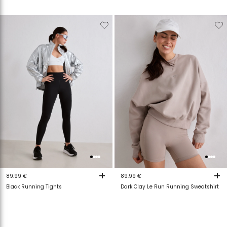
Verwijderen
Toevoegen
Verwijderen
T
van
aan
van
a
verlanglijstje
verlanglijstje
verlanglijstje
v
+
+
89.99 €
89.99 €
Black Running Tights
Dark Clay Le Run Running Sweatshirt