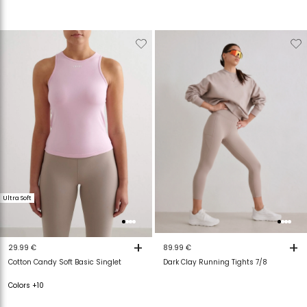
Verwijderen
Toevoegen
Verwijderen
T
van
aan
van
a
verlanglijstje
verlanglijstje
verlanglijstje
v
Ultra Soft
+
+
29.99 €
89.99 €
Cotton Candy Soft Basic Singlet
Dark Clay Running Tights 7/8
Colors +10