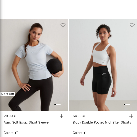
Verwijderen
Toevoegen
Verwijderen
T
van
aan
van
a
verlanglijstje
verlanglijstje
verlanglijstje
v
Ultra Soft
+
+
29.99 €
54.99 €
Aura Soft Basic Short Sleeve
Black Double Pocket Midi Biker Shorts
Colors +11
Colors +1