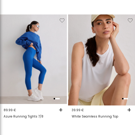
Verwijderen
Toevoegen
Verwijderen
T
van
aan
van
a
verlanglijstje
verlanglijstje
verlanglijstje
v
+
+
89.99 €
39.99 €
Azure Running Tights 7/8
White Seamless Running Top