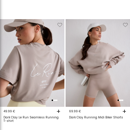
Verwijderen
Toevoegen
Verwijderen
T
van
aan
van
a
verlanglijstje
verlanglijstje
verlanglijstje
v
+
+
49.99 €
69.99 €
Dark Clay Le Run Seamless Running
Dark Clay Running Midi Biker Shorts
T-shirt