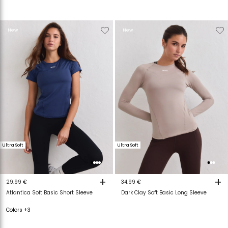
Verwijderen
Toevoegen
Verwijderen
T
New
New
van
aan
van
a
verlanglijstje
verlanglijstje
verlanglijstje
v
Ultra Soft
Ultra Soft
+
+
29.99 €
34.99 €
Atlantica Soft Basic Short Sleeve
Dark Clay Soft Basic Long Sleeve
Colors +3