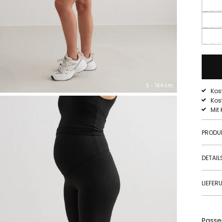
S - 164 cm
Kos
Kos
Mit
PRODU
DETAIL
LIEFE
Passe