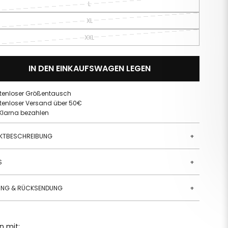
L
XL
XXL
IN DEN EINKAUFSWAGEN LEGEN
tenloser Größentausch
tenloser Versand über 50€
 Klarna bezahlen
KTBESCHREIBUNG
+
S
+
RUNG & RÜCKSENDUNG
+
n mit: