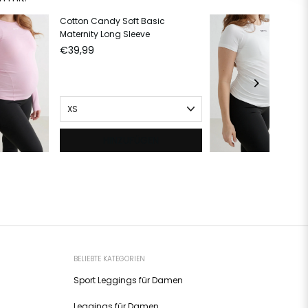
Cotton Candy Soft Basic
Wh
Maternity Long Sleeve
Sl
€39,99
€
HINZUFÜGEN
BELIEBTE KATEGORIEN
Sport Leggings für Damen
Leggings für Damen