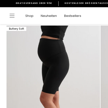
Direkt
GRATISVERSAND ÜBER 50€
KOSTENLOSER GRÖSSENTAUSCH
zum
Pause
Inhalt
Diashow
Seitennavigation
Shop
Neuheiten
Bestsellers
Buttery Soft