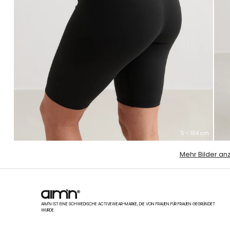
S - 164 cm
Mehr Bilder an
AIM'N IST EINE SCHWEDISCHE ACTIVEWEAR-MARKE, DIE VON FRAUEN FÜR FRAUEN GEGRÜNDET
WURDE.