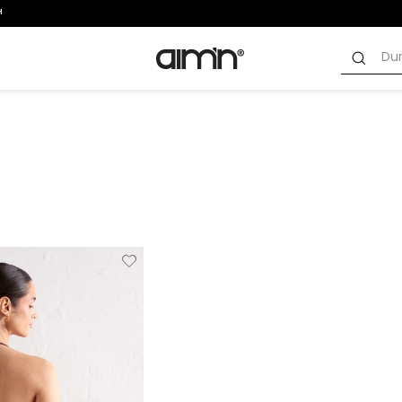
Verwijderen
Toevoegen
van
aan
verlanglijstje
verlanglijstje