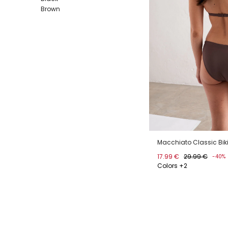
Brown
Macchiato Classic Bik
17.99 €
29.99 €
-40%
Colors +2
XS
S
M
L