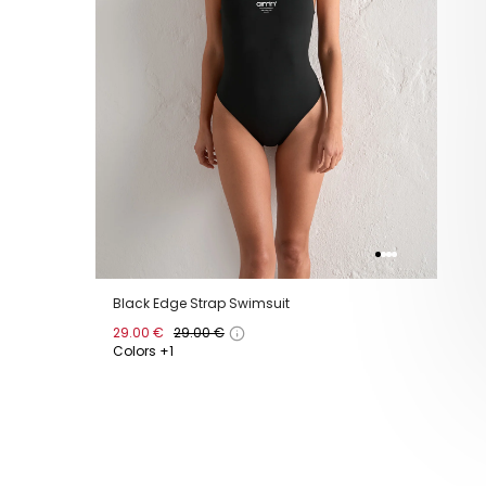
Black Edge Strap Swimsuit
29.00 €
29.00 €
Colors +1
XS
S
M
L
XL