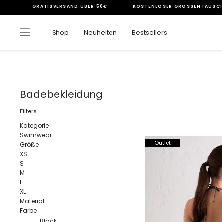
Direkt
GRATISVERSAND ÜBER 50€
KOSTENLOSER GRÖSSENTAUSCH
zum
Pause
Inhalt
Diashow
Seitennavigation
Shop
Neuheiten
Bestsellers
Badebekleidung
Filters
Kategorie
Swimwear
Outlet
Größe
XS
S
M
L
XL
Material
Farbe
Black