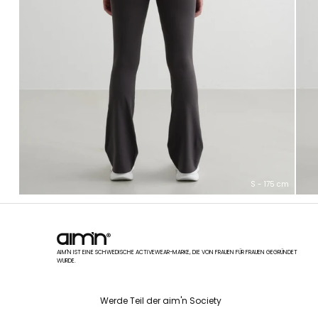
S - 175 cm
AIM'N IST EINE SCHWEDISCHE ACTIVEWEAR-MARKE, DIE VON FRAUEN FÜR FRAUEN GEGRÜNDET
WURDE.
Werde Teil der aim'n Society