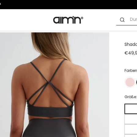
Shado
€49,
Farbe
Größe