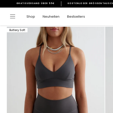
Direkt
GRATISVERSAND ÜBER 50€
KOSTENLOSER GRÖSSENTAUSCH
zum
Pause
Inhalt
Diashow
Seitennavigation
Shop
Neuheiten
Bestsellers
Buttery Soft