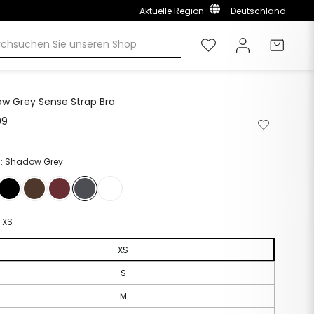
Aktuelle Region
Deutschland
Wunschliste
Einloggen
Einka
w Grey Sense Strap Bra
99
Normaler
Von
Zur
Preis
der
Wunschlis
Wunschliste
hinzufüge
entfernen
n: Shadow Grey
:
XS
XS
S
M