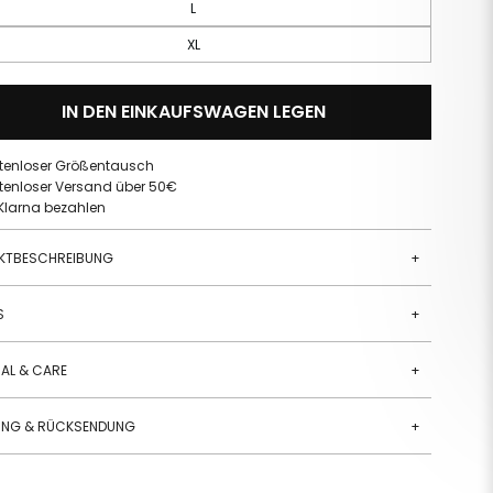
L
XL
IN DEN EINKAUFSWAGEN LEGEN
tenloser Größentausch
tenloser Versand über 50€
 Klarna bezahlen
KTBESCHREIBUNG
+
S
+
AL & CARE
+
RUNG & RÜCKSENDUNG
+