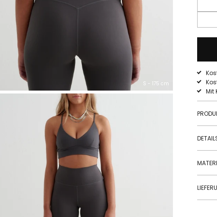
Kos
Kos
S - 175 cm
Mit
PRODU
DETAIL
MATERI
LIEFE