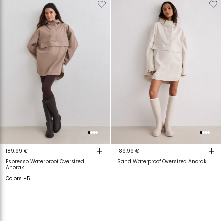
Verwijderen
Toevoegen
Verwijderen
T
van
aan
van
a
verlanglijstje
verlanglijstje
verlanglijstje
v
+
+
189.99 €
189.99 €
Espresso Waterproof Oversized
Sand Waterproof Oversized Anorak
Anorak
Colors +5