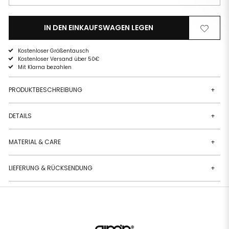
IN DEN EINKAUFSWAGEN LEGEN
Von
Zur
der
Wunschli
Wunschliste
hinzufüg
Kostenloser Größentausch
entfernen
Kostenloser Versand über 50€
Mit Klarna bezahlen
PRODUKTBESCHREIBUNG
+
DETAILS
+
MATERIAL & CARE
+
LIEFERUNG & RÜCKSENDUNG
+