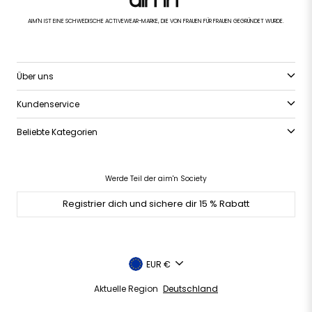
AIM'N IST EINE SCHWEDISCHE ACTIVEWEAR-MARKE, DIE VON FRAUEN FÜR FRAUEN GEGRÜNDET WURDE.
Über uns
Kundenservice
Beliebte Kategorien
Werde Teil der aim'n Society
Registrier dich und sichere dir 15 % Rabatt
Währung
EUR €
Aktuelle Region
Deutschland