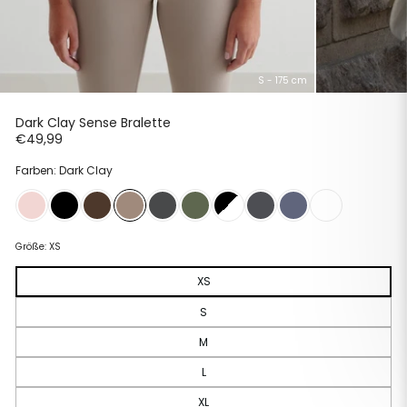
S - 175 cm
Dark Clay Sense Bralette
Normaler
€49,99
Preis
Farben: Dark Clay
Größe:
XS
XS
S
M
L
XL