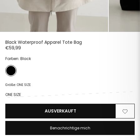
Black Waterproof Apparel Tote Bag
Normaler
€59,99
Preis
Farben: Black
Größe:
ONE SIZE
ONE SIZE
AUSVERKAUFT
Von
Zur
der
Wunschli
Wunschliste
hinzufüg
Benachrichtige mich
entfernen