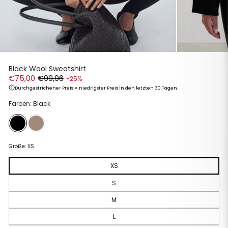
Black Wool Sweatshirt
€75,00
€99,96
-25%
Durchgestrichener Preis = niedrigster Preis in den letzten 30 Tagen.
Normaler
Sonderpreis
Farben: Black
Preis
Größe:
XS
XS
S
M
L