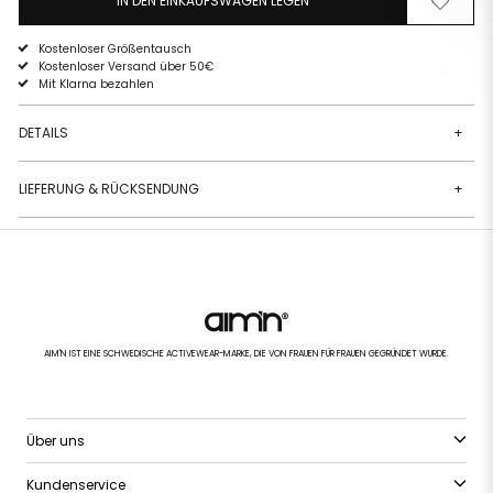
IN DEN EINKAUFSWAGEN LEGEN
Von
Zur
der
Wunschli
Wunschliste
hinzufüg
Kostenloser Größentausch
entfernen
Kostenloser Versand über 50€
Mit Klarna bezahlen
DETAILS
+
LIEFERUNG & RÜCKSENDUNG
+
AIM'N IST EINE SCHWEDISCHE ACTIVEWEAR-MARKE, DIE VON FRAUEN FÜR FRAUEN GEGRÜNDET WURDE.
Über uns
Kundenservice