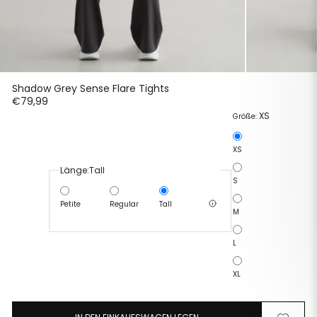
Shadow Grey Sense Flare Tights
€79,99
XS
Größe:
XS
Länge:
Tall
S
Petite
Regular
Tall
M
L
XL