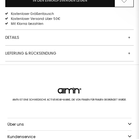
IN DEN EINKAUFSWAGEN LEGEN
Von
Zur
der
Wunschli
Wunschliste
hinzufüg
Kostenloser Größentausch
entfernen
Kostenloser Versand über 50€
Mit Klarna bezahlen
DETAILS
+
LIEFERUNG & RÜCKSENDUNG
+
AIM'N IST EINE SCHWEDISCHE ACTIVEWEAR-MARKE, DIE VON FRAUEN FÜR FRAUEN GEGRÜNDET WURDE.
Über uns
Kundenservice