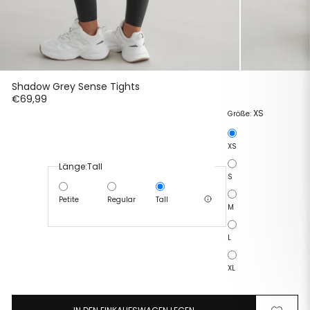
Shadow Grey Sense Tights
€69,99
XS
Größe:
XS
Länge:
Tall
S
Petite
Regular
Tall
M
L
XL